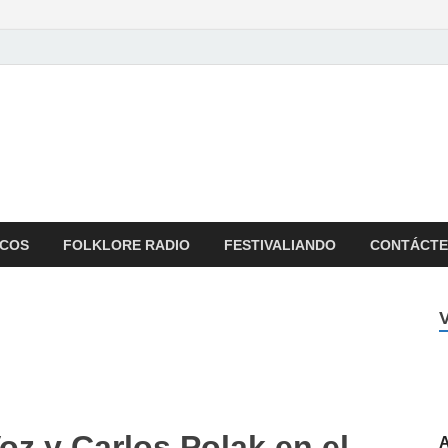
oncierto Colombiano
ista Musical y Programa de Radio
ICOS
FOLKLORE RADIO
FESTIVALIANDO
CONTÁCT
Voz y Carlos Polak en el
A