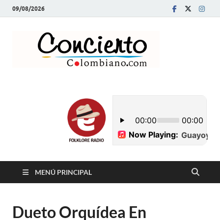
09/08/2026
Conci
Revista Musical y
Programa de
Colom
Radio
MENÚ PRINCIPAL
Dueto Orquídea En