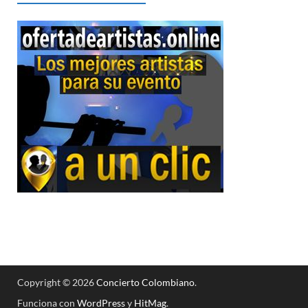
Copyright © 2026
Concierto Colombiano
.
Funciona con
WordPress
y
HitMag
.