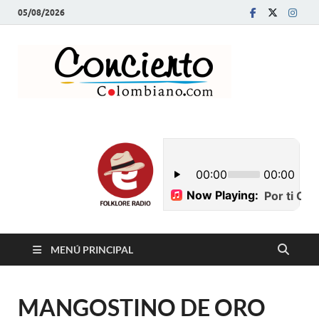
05/08/2026
Conci
Revista Musical y
Programa de
Colom
Radio
MENÚ PRINCIPAL
MANGOSTINO DE ORO