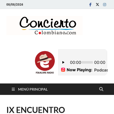
08/08/2026
Conci
Revista Musical y
Programa de
Colom
Radio
MENÚ PRINCIPAL
IX ENCUENTRO