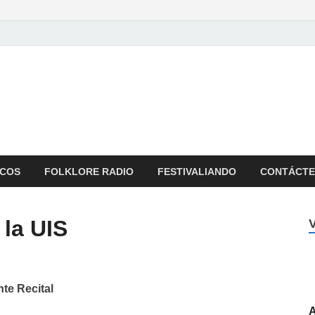
oncierto Colombiano
ista Musical y Programa de Radio
ICOS
FOLKLORE RADIO
FESTIVALIANDO
CONTÁCT
 la UIS
nte Recital
A