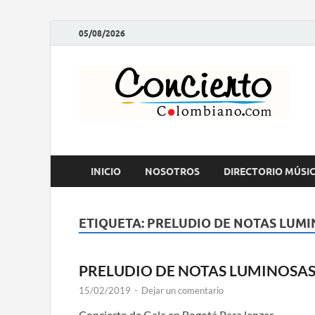
05/08/2026
C
Rev
INICIO
NOSOTROS
DIRECTORIO MÚSI
ETIQUETA:
PRELUDIO DE NOTAS LUM
PRELUDIO DE NOTAS LUMINOSA
15/02/2019
-
Dejar un comentario
Concierto de Gala en Bogotá Para lanzar