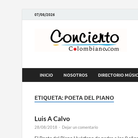
07/08/2026
C
Rev
INICIO
NOSOTROS
DIRECTORIO MÚSI
ETIQUETA:
POETA DEL PIANO
Luis A Calvo
28/08/2018
-
Dejar un comentario
El Poeta del Piano Huérfano de padre a los 9 años